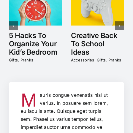
Accessories
Gifts
Accessories
Pranks
Pranks
5 Hacks To
Creative Back
Organize Your
To School
Kid’s Bedroom
Ideas
Gifts
,
Pranks
Accessories
,
Gifts
,
Pranks
M
auris congue venenatis nisl ut
varius. In posuere sem lorem,
eu iaculis ante. Quisque eget turpis
sem. Phasellus varius tempor tellus,
imperdiet auctor urna commodo vel